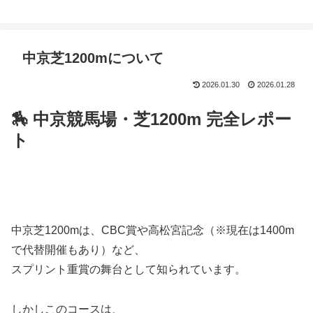
中京芝1200mについて
2026.01.30
2026.01.28
🏇 中京競馬場・芝1200m 完全レポー
ト
中京芝1200mは、CBC賞や高松宮記念（※現在は1400m
で代替開催もあり）など、
スプリント重賞の舞台として知られています。
しかしこのコースは、