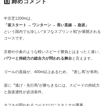
8️⃣ 締めコメント
中京芝1200mは、
「坂スタート → ワンターン → 長い直線 → 急坂」
という国内でも珍しい“タフなスプリント戦”が展開される
コースです。
京都や小倉のような軽いスピード勝負とはまったく違い、
パワーと持続力の総合力が問われる舞台
と言えます。
ゴールの直線が、400m以上あるため、〝差し馬”が有利。
逆に〝逃げ・先行馬”が勝ちきるには、スピードの持続力
と急坂適性が必須条件。
タフさが問われるコースだけにスタミナが重要。