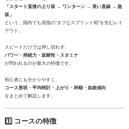
「スタート直後の上り坂 → ワンターン → 長い直線 → 急
坂」
という、国内でも屈指の“タフなスプリント戦”を生むレイ
アウト。
スピードだけでは押し切れず、
パワー・持続力・坂耐性・スタミナ
が問われるのが最大の特徴です。
初心者にも分かりやすく、
コース形状・平均時計・上がり・枠順・血統傾向
をまとめて解説します。
1️⃣ コースの特徴