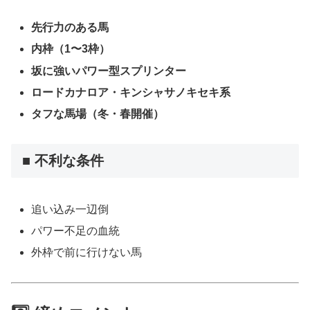
先行力のある馬
内枠（1〜3枠）
坂に強いパワー型スプリンター
ロードカナロア・キンシャサノキセキ系
タフな馬場（冬・春開催）
■ 不利な条件
追い込み一辺倒
パワー不足の血統
外枠で前に行けない馬