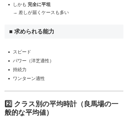
しかも
完全に平坦
→ 差しが届くケースも多い
■ 求められる能力
スピード
パワー（洋芝適性）
持続力
ワンターン適性
2️⃣ クラス別の平均時計（良馬場の一
般的な平均値）