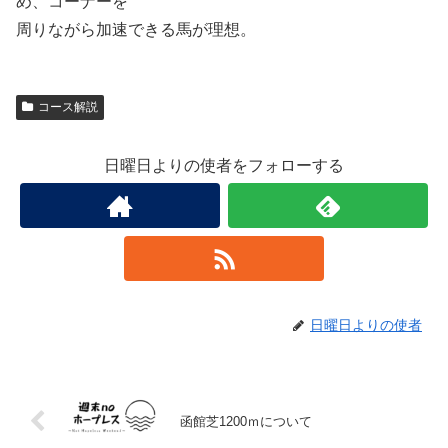
め、コーナーを
周りながら加速できる馬が理想。
コース解説
日曜日よりの使者をフォローする
日曜日よりの使者
函館芝1200ｍについて