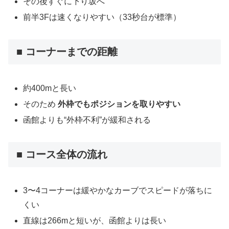
その後すぐに下り坂へ
前半3Fは速くなりやすい（33秒台が標準）
■ コーナーまでの距離
約400mと長い
そのため
外枠でもポジションを取りやすい
函館よりも“外枠不利”が緩和される
■ コース全体の流れ
3〜4コーナーは緩やかなカーブでスピードが落ちに
くい
直線は266mと短いが、函館よりは長い