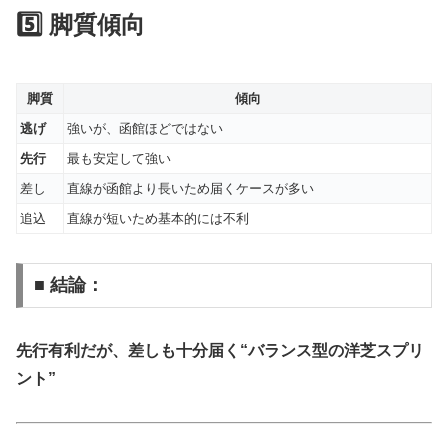
5️⃣ 脚質傾向
脚質
傾向
逃げ
強いが、函館ほどではない
先行
最も安定して強い
差し
直線が函館より長いため届くケースが多い
追込
直線が短いため基本的には不利
■ 結論：
先行有利だが、差しも十分届く“バランス型の洋芝スプリ
ント”