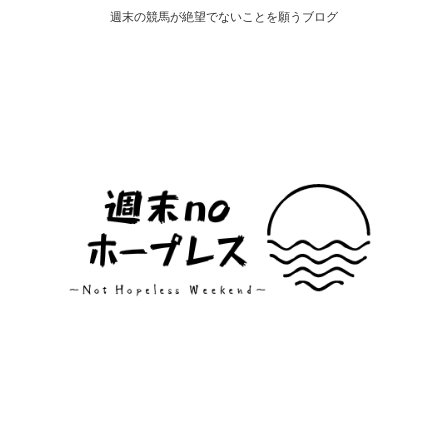
週末の競馬が絶望でないことを願うブログ